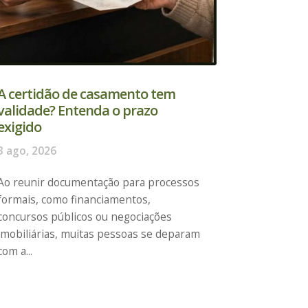
A certidão de casamento tem
validade? Entenda o prazo
exigido
3 ago, 2026
Ao reunir documentação para processos
formais, como financiamentos,
concursos públicos ou negociações
imobiliárias, muitas pessoas se deparam
com a...