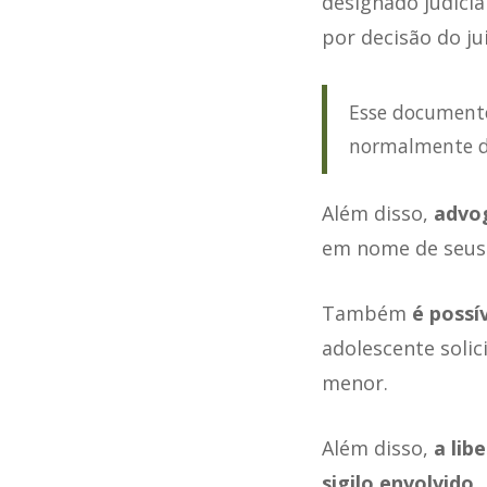
designado judici
por decisão do jui
Esse documento 
normalmente di
Além disso,
advog
em nome de seus 
Também
é possív
adolescente soli
menor.
Além disso,
a lib
sigilo envolvido
,