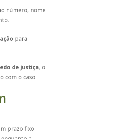
mo número, nome
nto.
cação
para
edo de justiça
, o
to com o caso.
m
um prazo fixo
o enquanto a