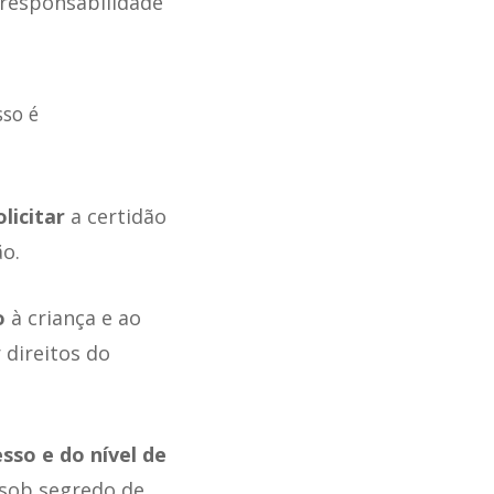
 responsabilidade
sso é
licitar
a certidão
o.
o
à criança e ao
 direitos do
sso e do nível de
 sob segredo de