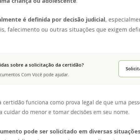
uma criança ou adolescente
.
lmente é definida por decisão judicial
, especialme
s, falecimento ou outras situações que exigem defi
.
das sobre a solicitação da certidão?
Solici
ocumentos Com Você pode ajudar.
sa certidão funciona como prova legal de que uma pes
a cuidar do menor e tomar decisões em seu nome.
umento pode ser solicitado em diversas situaçõe