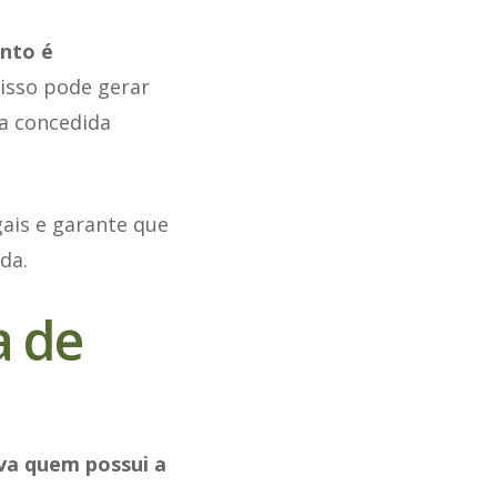
nto é
 isso pode gerar
a concedida
ais e garante que
da.
a de
va quem possui a