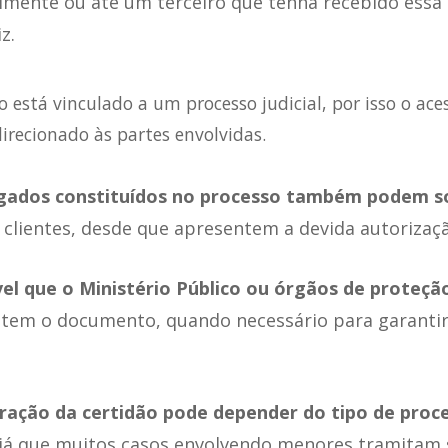
almente ou até um terceiro que tenha recebido essa
z.
está vinculado a um processo judicial, por isso o ace
recionado às partes envolvidas.
ados constituídos no processo também podem so
clientes, desde que apresentem a devida autorizaçã
el que o Ministério Público ou órgãos de proteçã
citem o documento, quando necessário para garantir
eração da certidão pode depender do tipo de proce
 já que muitos casos envolvendo menores tramitam