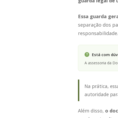
guarda legal de 
Essa guarda gera
separação dos pai
responsabilidade
Está com dúvi
?
A assessoria da D
Na prática, es
autoridade par
Além disso,
o doc