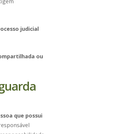
xigem
ocesso judicial
compartilhada ou
 guarda
essoa que possui
 responsável