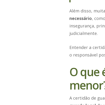
Além disso, muit
necessário
, como
insegurança, pri
judicialmente.
Entender a certid
o responsável pos
O que é
menor
A certidão de gu