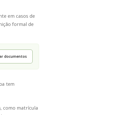
nte em casos de
nição formal de
tar documentos
soa tem
s
, como matrícula