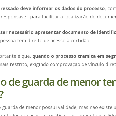
eressado deve informar os dados do processo
, co
 responsável, para facilitar a localização do docume
ser necessário apresentar documento de identifi
essoa tem direito de acesso à certidão.
ortante é que,
quando o processo tramita em segr
ais restrito, exigindo comprovação de vínculo dire
ão de guarda de menor te
?
de guarda de menor possui validade, mas não existe 
ara todos os casos, na prática, o documento é válid