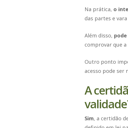
Na prática,
o int
das partes e vara
Além disso,
pode 
comprovar que a p
Outro ponto imp
acesso pode ser m
A certid
validade
Sim
, a certidão 
definido em lei p