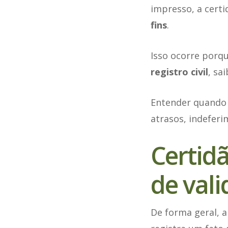
impresso, a cert
fins
.
Isso ocorre porqu
registro civil
, sa
Entender quando e
atrasos, indeferi
Certid
de val
De forma geral, 