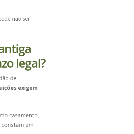
pode não ser
antiga
zo legal?
dão de
tuições exigem
omo casamento,
ão constam em