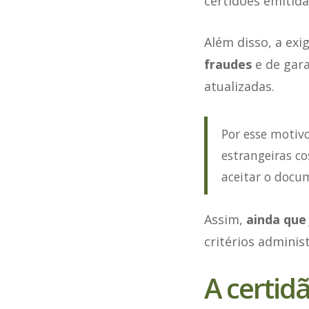
certidões emitida
Além disso, a exi
fraudes
e de gara
atualizadas.
Por esse motivo
estrangeiras c
aceitar o docu
Assim,
ainda que
critérios admini
A certid