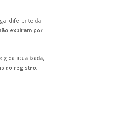
al diferente da
não expiram por
xigida atualizada,
s do registro
,