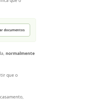
fica que o
tar documentos
da,
normalmente
tir que o
 casamento,