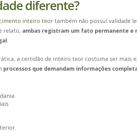
dade diferente?
cimento inteiro teor
também não possui validade leg
e relato,
ambas registram um fato permanente e 
gal
.
ática, a certidão de inteiro teor costuma ser mais e
em
processos que demandam informações completa
adania
iais
terior.