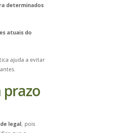
ara determinados
s atuais do
ca ajuda a evitar
antes.
 prazo
de legal
, pois