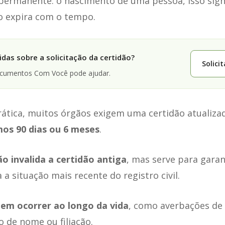
permanente: o nascimento de uma pessoa, isso signi
ão expira com o tempo.
das sobre a solicitação da certidão?
Solici
ocumentos Com Você pode ajudar.
rática, muitos órgãos exigem uma certidão atualiza
mos 90 dias ou 6 meses
.
ão invalida a certidão antiga
, mas serve para garan
 a situação mais recente do registro civil.
em ocorrer ao longo da vida
, como averbações de
o de nome ou filiação.