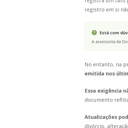
registra um fato 
registro em si n
Está com dúvi
?
A assessoria da D
No entanto, na p
emitida nos últi
Essa exigência n
documento reflita
Atualizações pod
divórcio, alteraçã