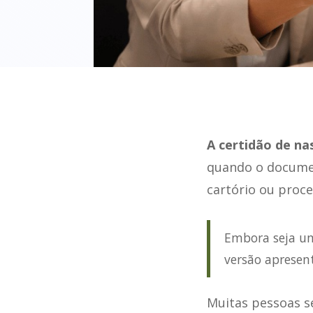
A certidão de na
quando o document
cartório ou proce
Embora seja um
versão apresent
Muitas pessoas s