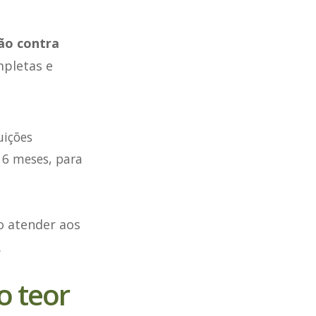
ão contra
mpletas e
uições
 6 meses, para
o atender aos
.
o teor