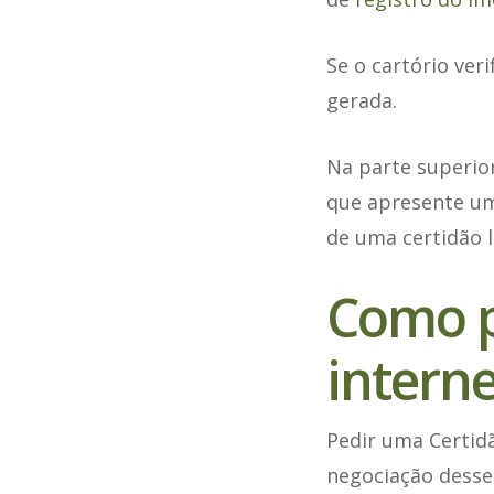
Se o cartório ver
gerada.
Na parte superio
que apresente um 
de uma certidão l
Como p
interne
Pedir uma Certidã
negociação desse