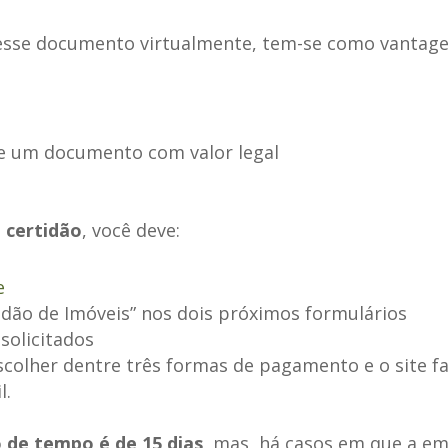
esse documento virtualmente, tem-se como vantag
e um documento com valor legal
a certidão
, você deve:
e
idão de Imóveis” nos dois próximos formulários
solicitados
scolher dentre três formas de pagamento e o site fa
l.
 de tempo é de 15 dias
, mas, há casos em que a em