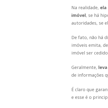
Na realidade,
ela
imóvel
, se há hi
autoridades, se e
De fato, não há d
imóveis emita, d
imóvel ser cedid
Geralmente,
leva
de informações qu
É claro que garan
e esse é o princi