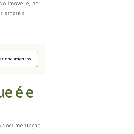
do imóvel e, no
eriamente.
tar documentos
ue é e
ma documentação.