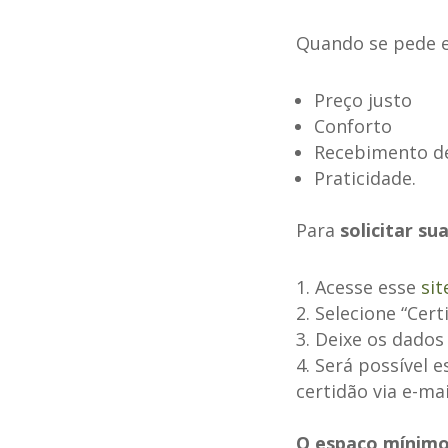
Quando se pede 
Preço justo
Conforto
Recebimento d
Praticidade.
Para
solicitar su
Acesse esse
sit
Selecione “Cert
Deixe os dados 
Será possível e
certidão via e-mai
O espaço mínimo