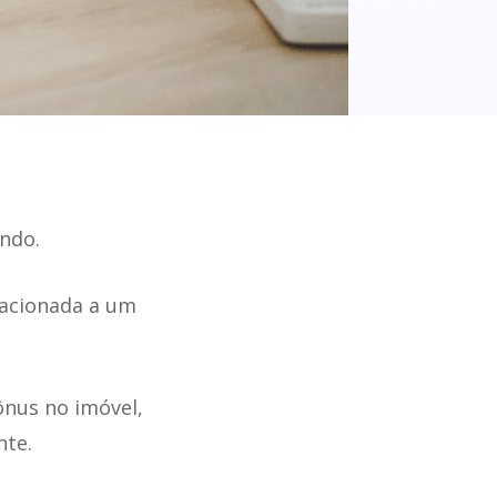
endo.
lacionada a um
ônus no imóvel,
nte.