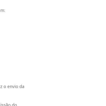
em:
z o envio da
issão do