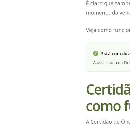
É claro que tamb
momento da venda
Veja como funcion
Está com dúvi
?
A assessoria da D
Certidã
como f
A Certidão de Ôn