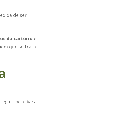
pedida de ser
os do cartório
e
mem que se trata
a
egal, inclusive a