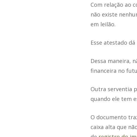
Com relação ao c
não existe nenhum
em leilão.
Esse atestado dá
Dessa maneira, n
financeira no futu
Outra serventia p
quando ele tem e
O documento traz
caixa alta que n
de
registro do im