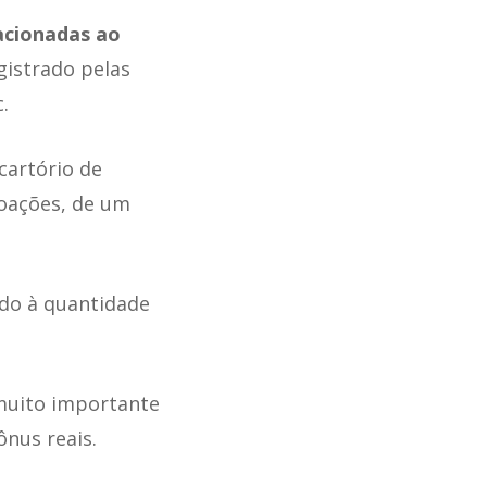
acionadas ao
gistrado pelas
.
cartório de
doações, de um
do à quantidade
 muito importante
ônus reais.