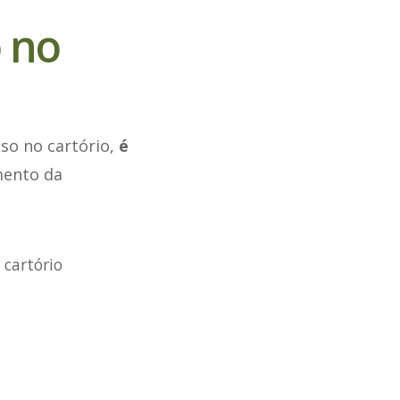
 no
sso no cartório,
é
mento da
 cartório