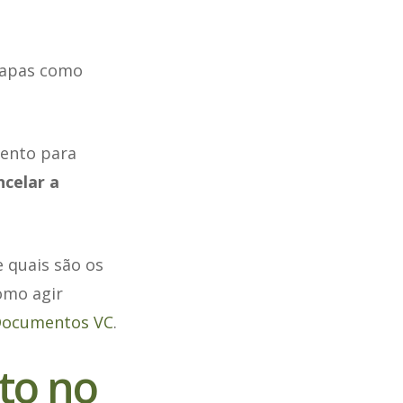
tapas como
mento para
ncelar a
 quais são os
omo agir
ocumentos VC
.
to no