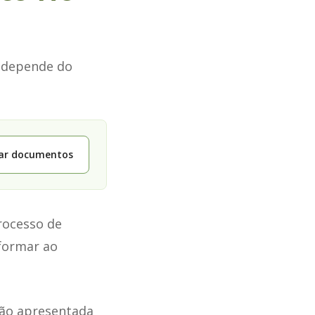
o depende do
tar documentos
rocesso de
nformar ao
ção apresentada