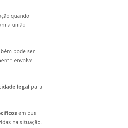
 ação quando
nam a união
mbém pode ser
mento envolve
idade legal
para
cíficos
em que
idas na situação.