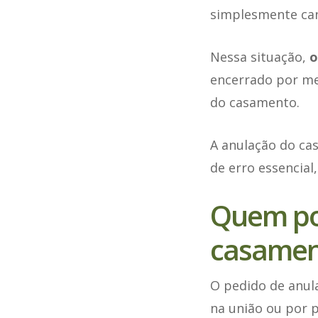
simplesmente canc
Nessa situação,
o
encerrado por mei
do casamento.
A anulação do c
de erro essencial
Quem po
casamen
O pedido de anu
na união ou por p