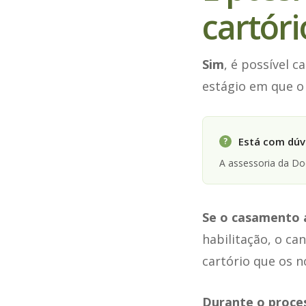
cartóri
Sim
, é possível 
estágio em que o
Está com dúvi
?
A assessoria da D
Se o casamento a
habilitação, o c
cartório que os n
Durante o proces