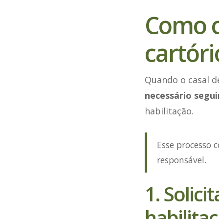
Como c
cartóri
Quando o casal de
necessário segu
habilitação.
Esse processo 
responsável.
1. Solic
habilita