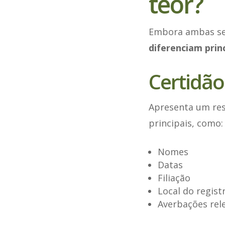
teor?
Embora ambas sej
diferenciam prin
Certidão
Apresenta um res
principais, como:
Nomes
Datas
Filiação
Local do regist
Averbações rele