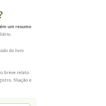
?
tém um resumo
iário.
eúdo do livro
o breve relato
stro, filiação e