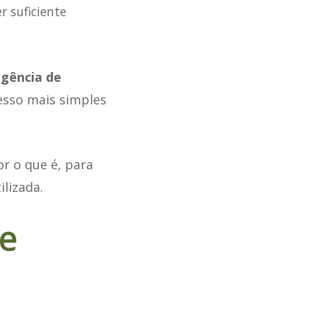
r suficiente
igência de
esso mais simples
or o que é, para
ilizada.
e