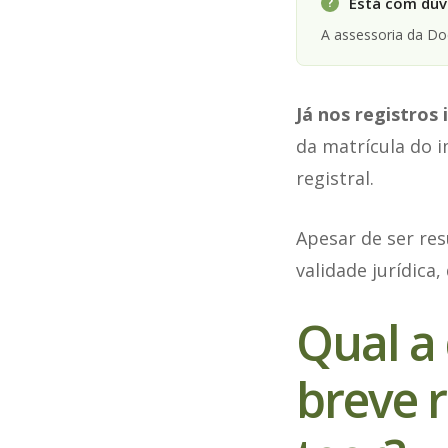
Está com dúvi
?
A assessoria da D
Já nos registros 
da matrícula do i
registral.
Apesar de ser re
validade jurídica,
Qual a 
breve r