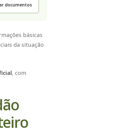
tar documentos
ormações básicas
ciais da situação
icial
, com
dão
teiro