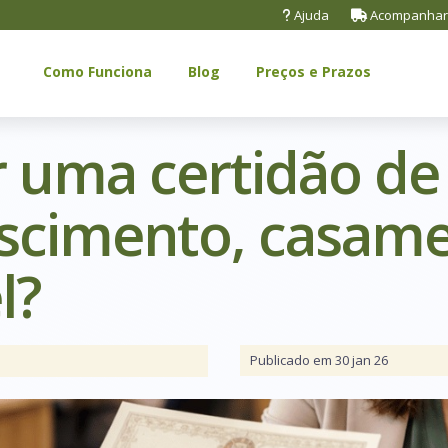
Ajuda
Acompanhar
Como Funciona
Blog
Preços e Prazos
 uma certidão de
ascimento, casame
l?
Publicado em 30 jan 26