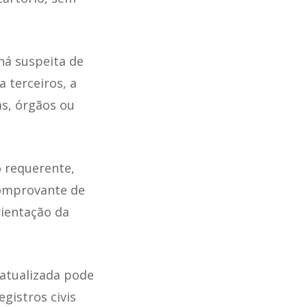
há suspeita de
a terceiros, a
s, órgãos ou
o requerente,
comprovante de
rientação da
 atualizada pode
gistros civis