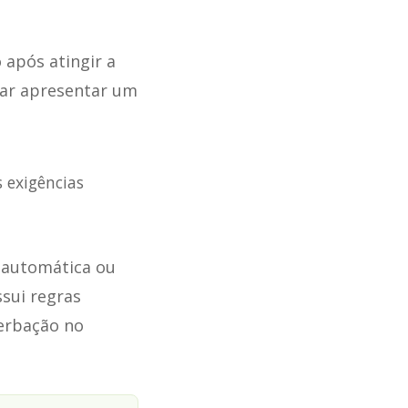
 após atingir a
sar apresentar um
s exigências
 automática ou
ssui regras
verbação no