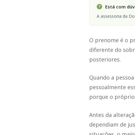
Está com dúvi
?
A assessoria da D
O prenome é o pri
diferente do sobr
posteriores.
Quando a pessoa c
pessoalmente ess
porque o próprio
Antes da alteraçã
dependiam de just
situações, o mai