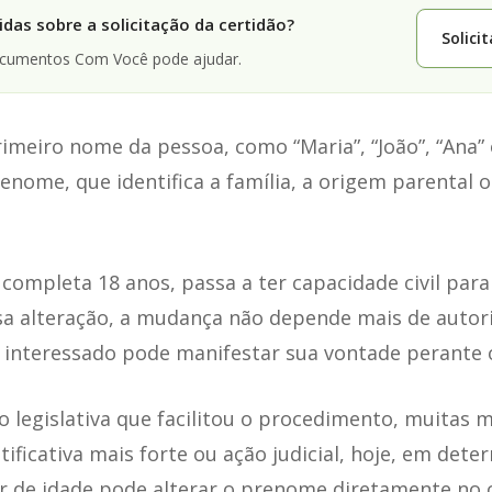
das sobre a solicitação da certidão?
Solici
ocumentos Com Você pode ajudar.
meiro nome da pessoa, como “Maria”, “João”, “Ana” o
enome, que identifica a família, a origem parental ou
ompleta 18 anos, passa a ter capacidade civil para
a alteração, a mudança não depende mais de autori
 interessado pode manifestar sua vontade perante o
o legislativa que facilitou o procedimento, muitas
ificativa mais forte ou ação judicial, hoje, em det
or de idade pode alterar o prenome diretamente no 