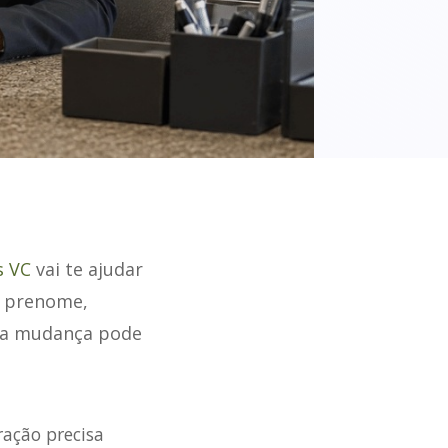
 VC
vai te ajudar
o prenome,
o a mudança pode
ração precisa