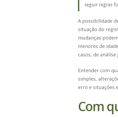
seguir regras f
A possibilidade d
situação do regi
mudanças podem s
menores de idade
casos, de análise j
Entender com qua
simples, alteraç
erro e situações 
Com qu