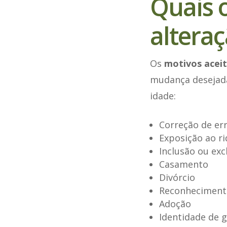
Quais 
altera
Os
motivos acei
mudança desejada
idade:
Correção de err
Exposição ao ri
Inclusão ou ex
Casamento
Divórcio
Reconhecimento
Adoção
Identidade de 