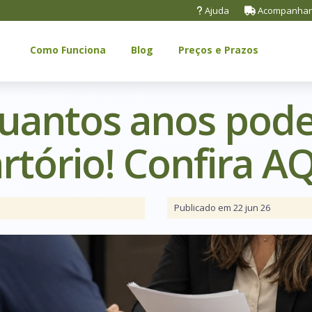
Ajuda
Acompanhar
Como Funciona
Blog
Preços e Prazos
quantos anos pod
tório! Confira AQ
Publicado em 22 jun 26