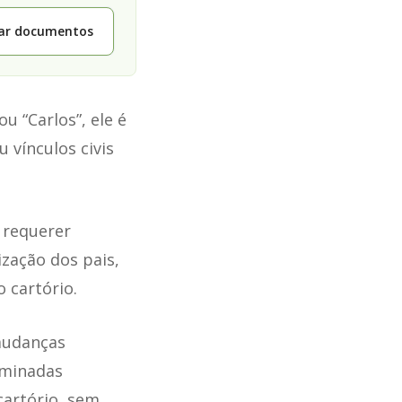
tar documentos
u “Carlos”, ele é
 vínculos civis
 requerer
zação dos pais,
 cartório.
 mudanças
erminadas
cartório, sem