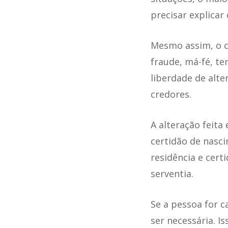
precisar explica
Mesmo assim, o ca
fraude, má-fé, te
liberdade de alt
credores.
A alteração feit
certidão de nasc
residência e cert
serventia.
Se a pessoa for c
ser necessária. I