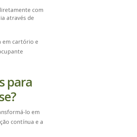
 diretamente com
ia através de
a em cartório e
 ocupante
s para
sse?
ransformá-lo em
ção contínua e a