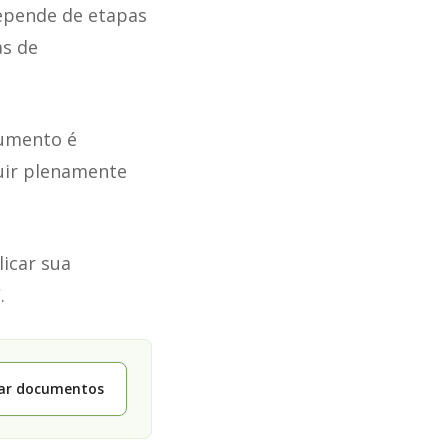
depende de etapas
as de
cumento é
uir plenamente
icar sua
C
.
tar documentos