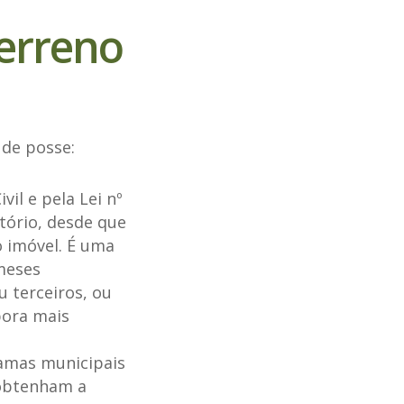
erreno
de posse:
il e pela Lei nº
tório, desde que
 imóvel. É uma
meses
u terceiros, ou
bora mais
ramas municipais
 obtenham a