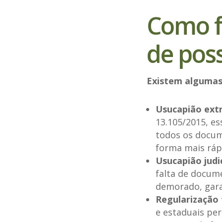
Como f
de pos
Existem algumas
Usucapião extr
13.105/2015, e
todos os docum
forma mais ráp
Usucapião judic
falta de docume
demorado, gara
Regularização 
e estaduais pe