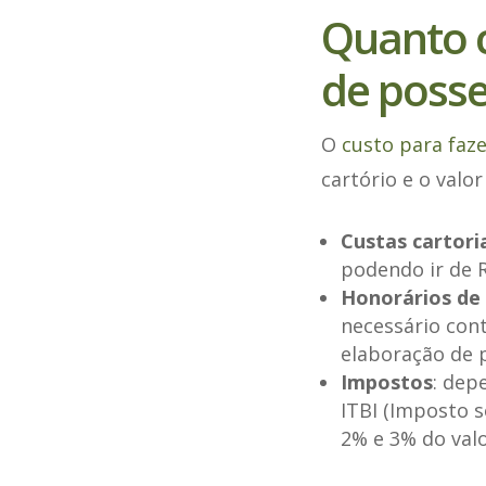
Quanto c
de poss
O
custo para faze
cartório e o valo
Custas cartori
podendo ir de R
Honorários de 
necessário con
elaboração de p
Impostos
: dep
ITBI (Imposto 
2% e 3% do valo