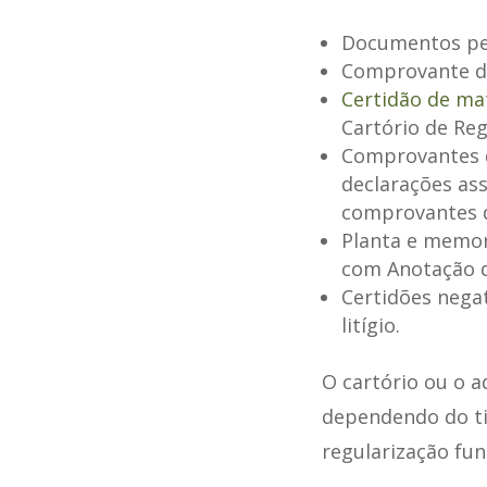
Documentos pes
Comprovante de
Certidão de mat
Cartório de Reg
Comprovantes d
declarações as
comprovantes 
Planta e memori
com Anotação d
Certidões nega
litígio.
O cartório ou o 
dependendo do tip
regularização fund