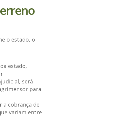
terreno
e o estado, o
ada estado,
or
judicial, será
 agrimensor para
r a cobrança de
que variam entre