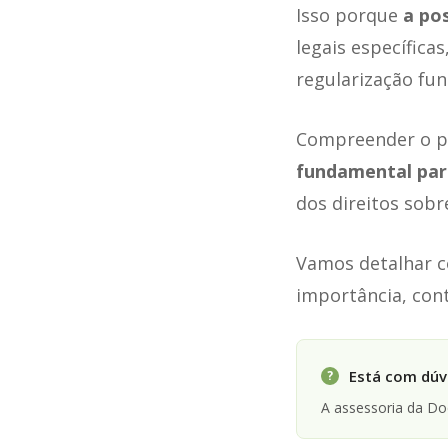
Isso porque
a po
legais específica
regularização fun
Compreender o pr
fundamental para
dos direitos sobr
Vamos detalhar co
importância, con
Está com dúvi
?
A assessoria da D