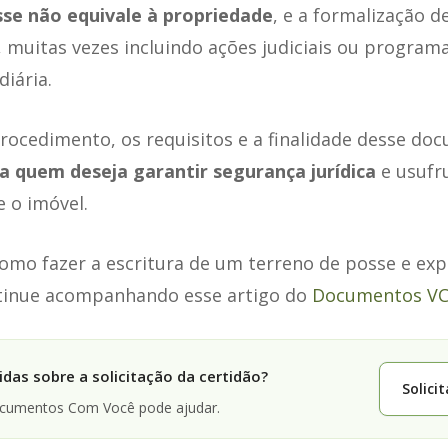
sse não equivale à propriedade
, e a formalização 
s, muitas vezes incluindo ações judiciais ou program
diária.
ocedimento, os requisitos e a finalidade desse do
 quem deseja garantir segurança jurídica
e usufr
e o imóvel.
mo fazer a escritura de um terreno de posse e expl
tinue acompanhando esse artigo do
Documentos V
das sobre a solicitação da certidão?
Solici
ocumentos Com Você pode ajudar.