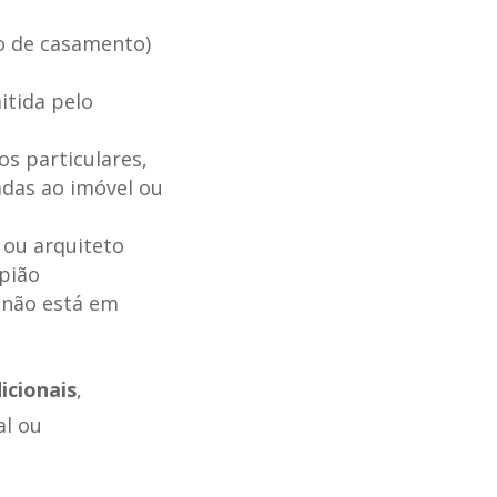
o de casamento)
itida pelo
s particulares,
adas ao imóvel ou
 ou arquiteto
pião
 não está em
icionais
,
al ou