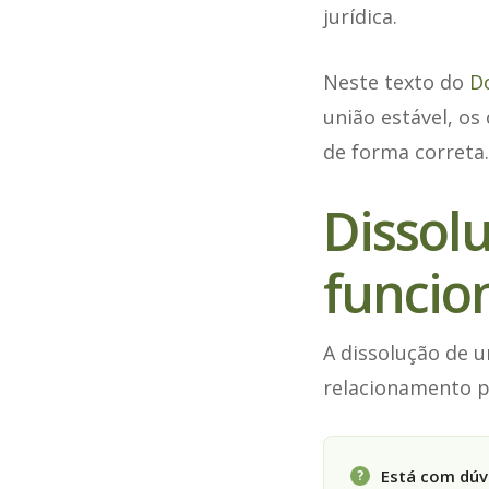
jurídica.
Neste texto do
D
união estável, os
de forma correta.
Dissol
funcio
A dissolução de u
relacionamento p
Está com dúvi
?