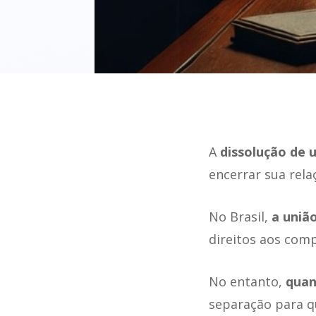
A
dissolução de 
encerrar sua rel
No Brasil,
a uniã
direitos aos comp
No entanto,
quan
separação para q