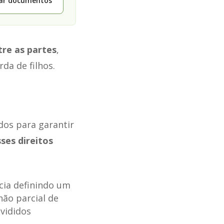
tar documentos
tre as partes
,
da de filhos.
dos para garantir
ses direitos
ncia definindo um
hão parcial de
ivididos