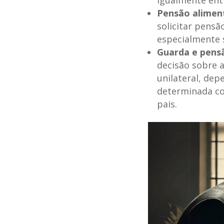
Pensão aliment
solicitar pens
especialmente 
Guarda e pensã
decisão sobre a
unilateral, dep
determinada co
pais.