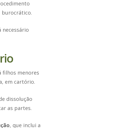
rocedimento
 burocrático.
á necessário
rio
 filhos menores
a, em cartório.
de dissolução
ar as partes.
ução
, que inclui a