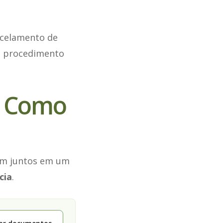
ncelamento de
 o procedimento
: Como
vem juntos em um
cia
.