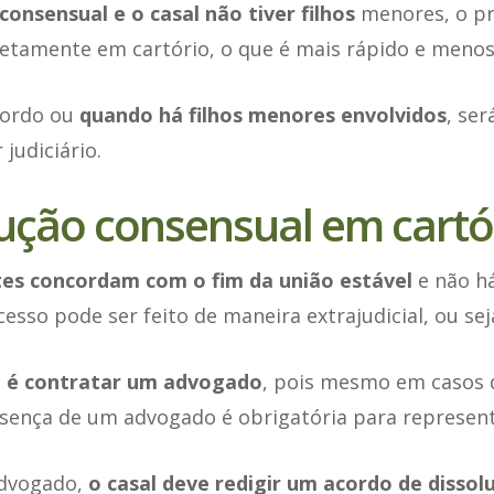
onsensual e o casal não tiver filhos
menores, o p
retamente em cartório, o que é mais rápido e menos
cordo ou
quando há filhos menores envolvidos
, ser
judiciário.
lução consensual em cartó
tes concordam com o fim da união estável
e não há
cesso pode ser feito de maneira extrajudicial, ou sej
o é contratar um advogado
, pois mesmo em casos 
esença de um advogado é obrigatória para represent
advogado,
o casal deve redigir um acordo de dissol