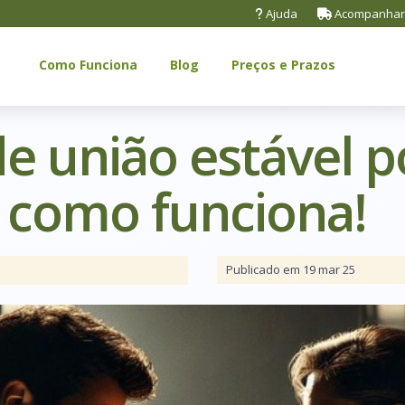
Ajuda
Acompanhar
Como Funciona
Blog
Preços e Prazos
de união estável p
a como funciona!
Publicado em 19 mar 25