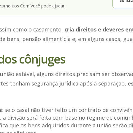
Solici
ocumentos Com Você pode ajudar.
 assim como o casamento,
cria direitos e deveres en
 de bens, pensão alimentícia e, em alguns casos, guar
 dos cônjuges
união estável, alguns direitos precisam ser observa
tes tenham segurança jurídica após a separação,
es
s
: se o casal não tiver feito um contrato de convivê
, a divisão será feita com base no regime de comun
ifica que os bens adquiridos durante a união serão d
re os cônjuges