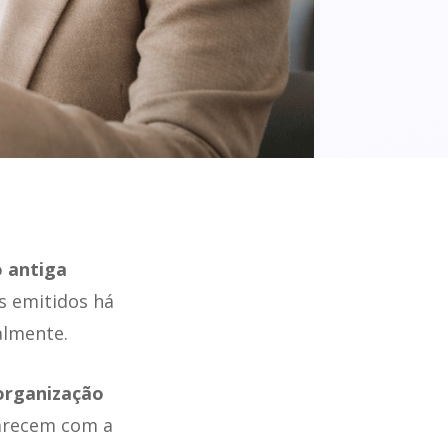
o antiga
s emitidos há
almente.
organização
arecem com a