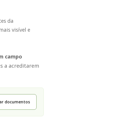
tes da
ais visível e
um campo
s a acreditarem
tar documentos