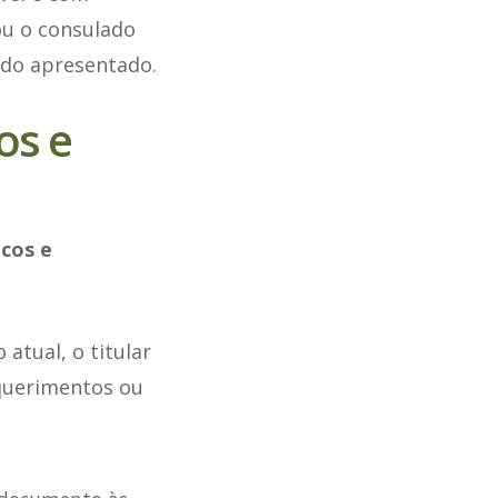
ou o consulado
údo apresentado.
os e
icos e
atual, o titular
equerimentos ou