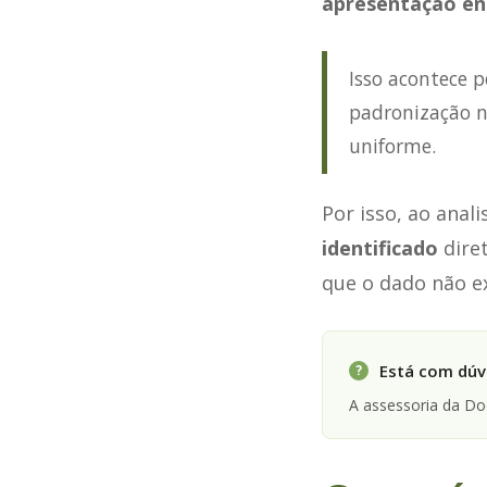
apresentação en
Isso acontece 
padronização n
uniforme.
Por isso, ao anal
identificado
dire
que o dado não e
Está com dúvi
?
A assessoria da D