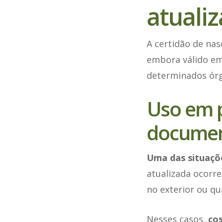
atuali
A certidão de na
embora válido em
determinados órg
Uso em p
documen
Uma das situaçõ
atualizada ocorre
no exterior ou qu
Nesses casos,
co