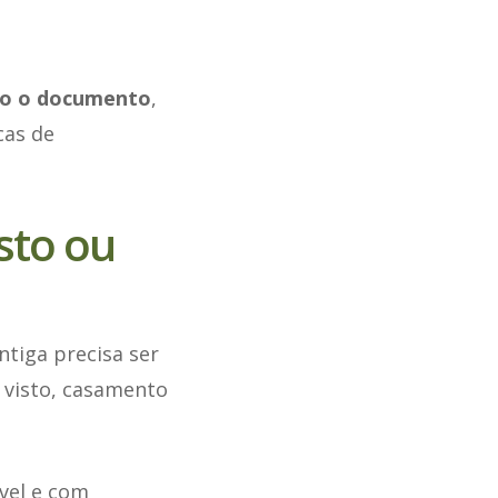
ndo o documento
,
cas de
sto ou
tiga precisa ser
 visto, casamento
ível e com