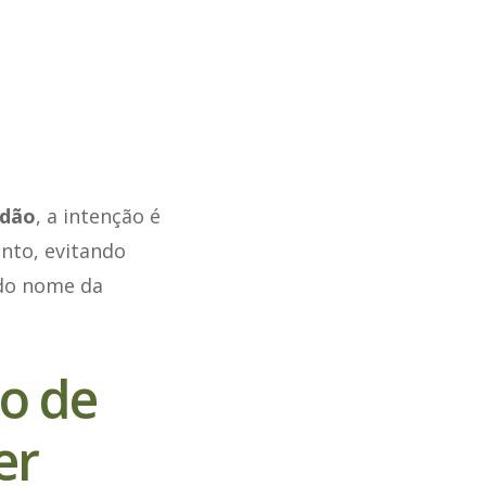
idão
, a intenção é
nto, evitando
do nome da
ão de
er