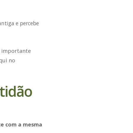
ntiga e percebe
é importante
qui no
rtidão
ce com a mesma