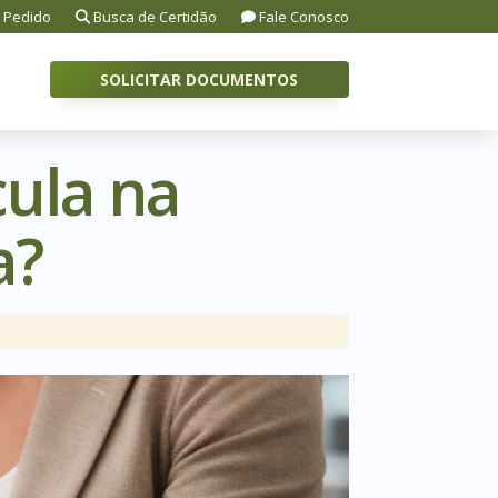
 Pedido
Busca de Certidão
Fale Conosco
SOLICITAR DOCUMENTOS
ula na
a?