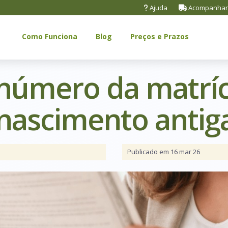
Ajuda
Acompanhar
Como Funciona
Blog
Preços e Prazos
 número da matríc
 nascimento antig
Publicado em 16 mar 26