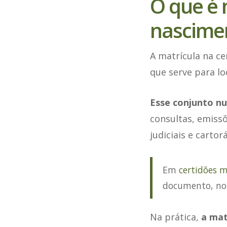
O que é 
nascime
A matrícula na c
que serve para lo
Esse conjunto n
consultas, emiss
judiciais e cartorá
Em
certidões m
documento, no
Na prática,
a mat