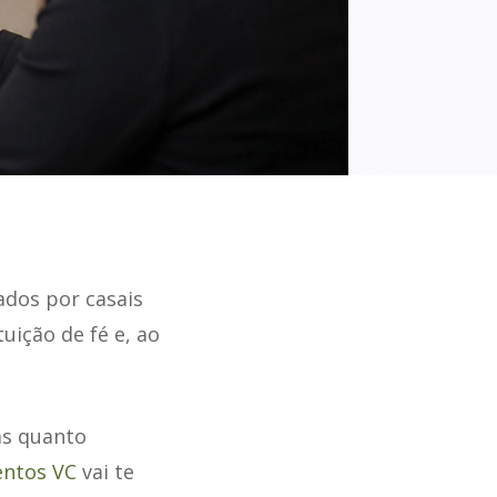
dos por casais
uição de fé e, ao
as quanto
ntos VC
vai te