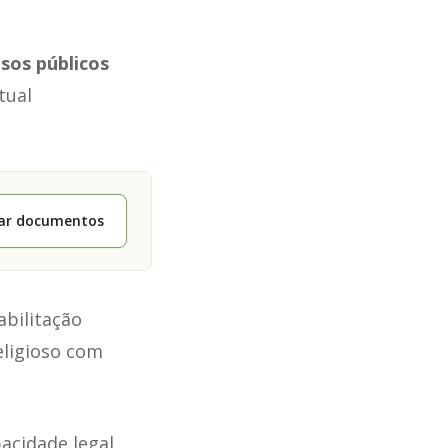
isos públicos
tual
tar documentos
abilitação
eligioso com
acidade legal