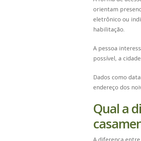
orientam presenc
eletrônico ou indi
habilitação.
A pessoa interes
possível, a cidade
Dados como data
endereço dos noiv
Qual a d
casamento
A diferença entr