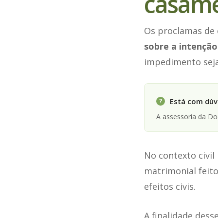
casame
Os proclamas de 
sobre a intenção
impedimento seja
Está com dúvi
?
A assessoria da D
No contexto civil
matrimonial feito
efeitos civis.
A finalidade dess