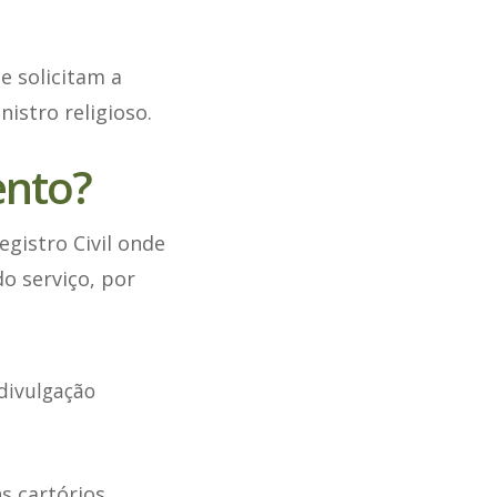
e solicitam a
istro religioso.
ento?
egistro Civil onde
o serviço, por
 divulgação
s cartórios