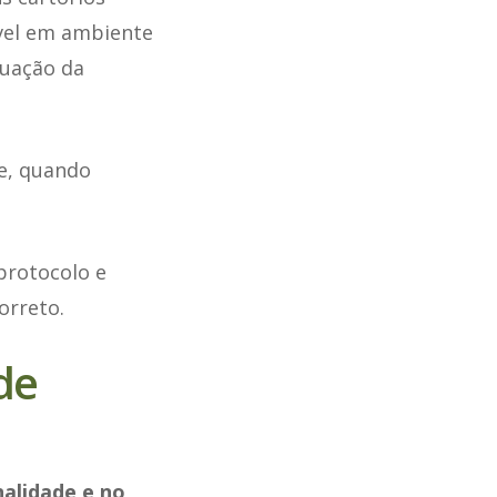
ível em ambiente
tuação da
e, quando
protocolo e
orreto.
de
nalidade e no