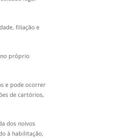
ade, filiação e
 no próprio
as e pode ocorrer
es de cartórios,
da dos noivos
o à habilitação,