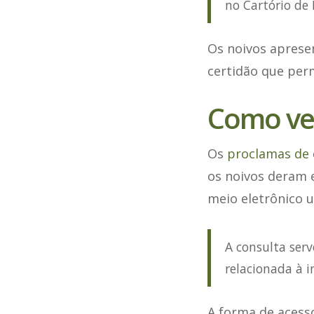
no Cartório de R
Os noivos apresen
certidão que perm
Como ve
Os
proclamas de
os noivos deram e
meio eletrônico u
A consulta serve
relacionada à 
A forma de acess