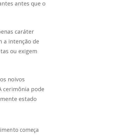
ntes antes que o
penas caráter
m a intenção de
stas ou exigem
 os noivos
A cerimônia pode
camente estado
edimento começa