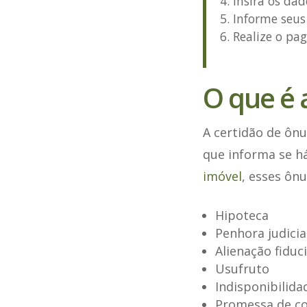
Insira os dad
Informe seus
Realize o pa
O que é 
A certidão de ônu
que informa se há
imóvel
, esses ônu
Hipoteca
Penhora judicia
Alienação fiduci
Usufruto
Indisponibilida
Promessa de co