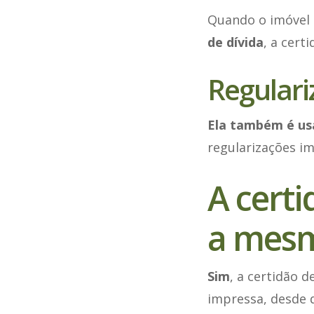
Quando o imóvel
de dívida
, a cert
Regular
Ela também é us
regularizações i
A certi
a mesm
Sim
, a certidão d
impressa, desde 