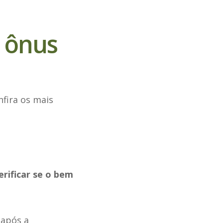
e ônus
nfira os mais
erificar se o bem
após a