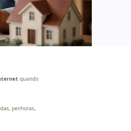
nternet
quando
idas
, penhoras,