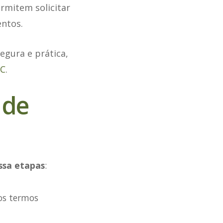
ermitem solicitar
entos.
egura e prática,
VC
.
 de
ssa etapas
:
os termos