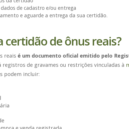
os da certidão
 dados de cadastro e/ou entrega
gamento e aguarde a entrega da sua certidão.
a certidão de ônus reais?
s reais
é um documento oficial emitido pelo Regis
 registros de gravames ou restrições vinculadas à
m
s podem incluir:
l
ária
de
mpra e venda registrada