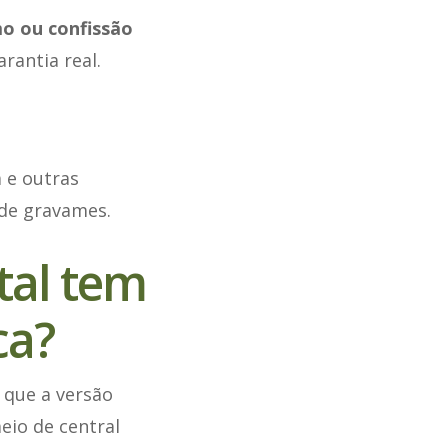
o ou confissão
rantia real.
a e outras
 de gravames.
ital tem
ca?
a que a versão
eio de central