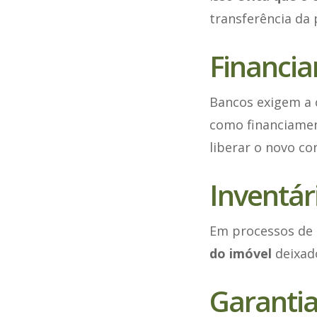
transferência da 
Financia
Bancos exigem a 
como financiamen
liberar o novo co
Inventári
Em processos de i
do imóvel
deixado
Garantia