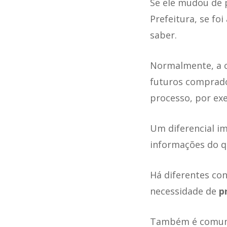
Se ele mudou de p
Prefeitura, se fo
saber.
Normalmente, a c
futuros comprado
processo, por ex
Um diferencial im
informações do q
Há diferentes con
necessidade de
p
Também é comum 