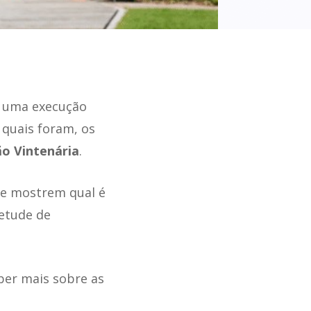
u uma execução
 quais foram, os
ão Vintenária
.
ue mostrem qual é
etude de
aber mais sobre as