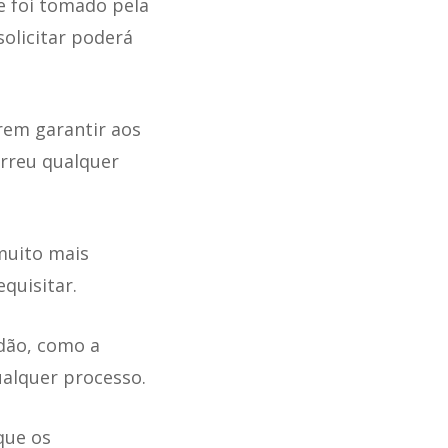
e foi tomado pela
solicitar poderá
rem garantir aos
orreu qualquer
muito mais
quisitar.
idão, como a
alquer processo.
que os