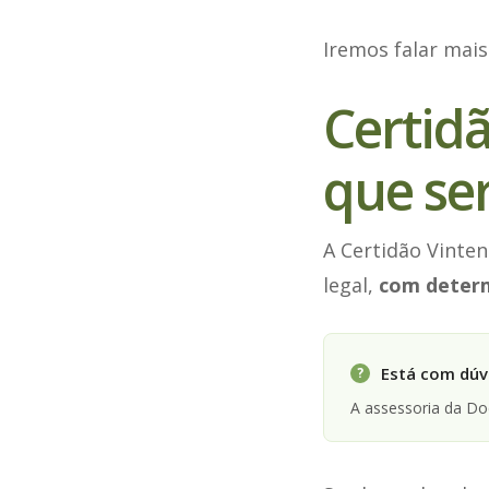
Iremos falar mais
Certidã
que se
A Certidão Vinten
legal,
com determ
Está com dúvi
?
A assessoria da D