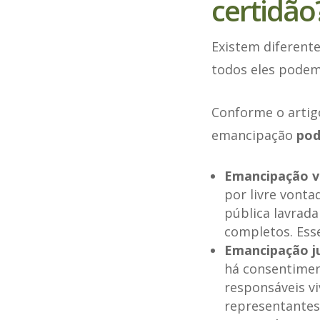
certidão
Existem diferente
todos eles podem
Conforme o artigo 
emancipação
pod
Emancipação v
por livre vonta
pública lavrad
completos. Esse
Emancipação ju
há consentimen
responsáveis vi
representantes 