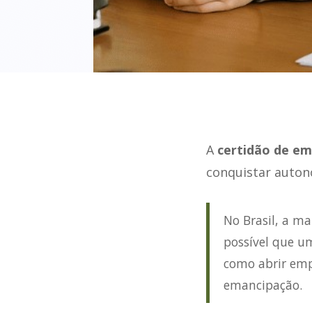
A
certidão de e
conquistar autono
No Brasil, a m
possível que um
como abrir emp
emancipação.