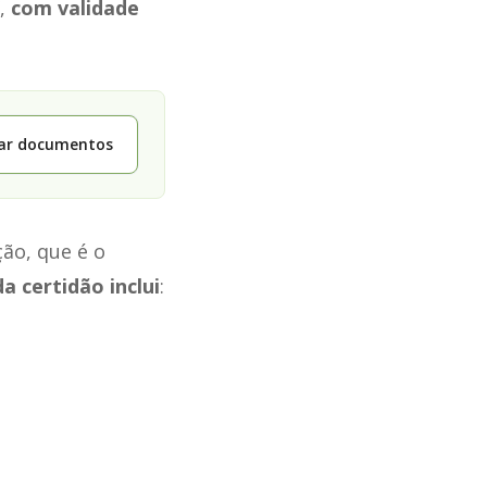
”,
com validade
tar documentos
ão, que é o
a certidão inclui
: