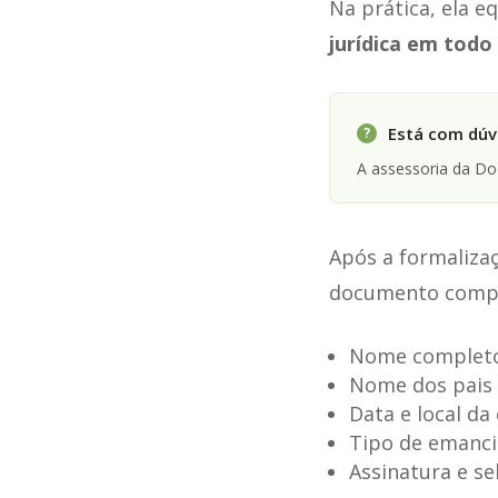
Na prática, ela e
jurídica em todo 
Está com dúvi
?
A assessoria da D
Após a formalizaç
documento compro
Nome completo
Nome dos pais 
Data e local d
Tipo de emancip
Assinatura e se