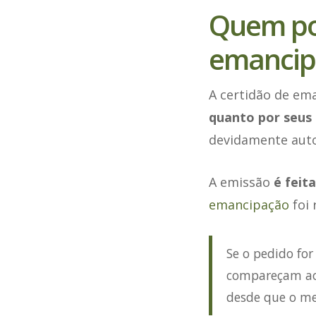
Quem pod
emancip
A certidão de em
quanto por seus 
devidamente auto
A emissão
é feit
emancipação
foi 
Se o pedido for
compareçam ao 
desde que o me