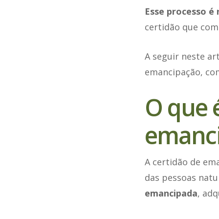
Esse processo é 
certidão que comp
A seguir neste ar
emancipação, como
O que é
emanc
A certidão de ema
das pessoas natu
emancipada
, adq