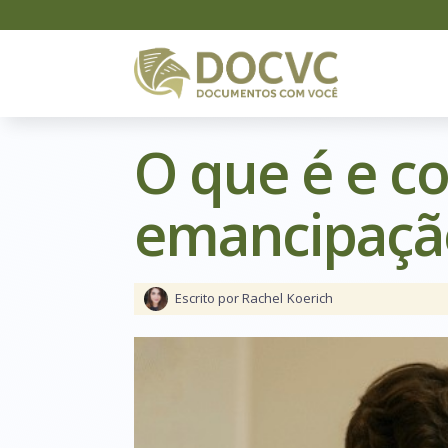
O que é e c
emancipaçã
Escrito por Rachel
Koerich