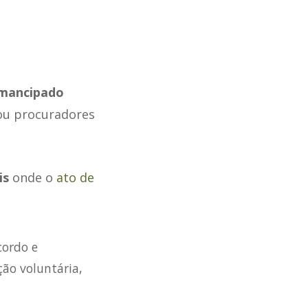
emancipado
 ou procuradores
is
onde o
ato de
cordo e
ão voluntária,