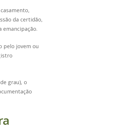
 casamento,
ssão da certidão,
a emancipação.
to pelo jovem ou
istro
e grau), o
documentação
ra