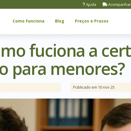
Ajuda
Acompanhar
Como Funciona
Blog
Preços e Prazos
omo fuciona a cer
o para menores?
Publicado em 10 nov 25